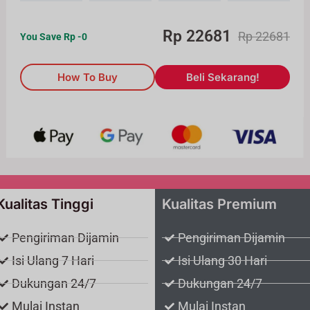
Rp
22681
Rp
22681
You Save Rp
-0
How To Buy
Beli Sekarang!
Kualitas Tinggi
Kualitas Premium
Pengiriman Dijamin
Pengiriman Dijamin
Isi Ulang 7 Hari
Isi Ulang 30 Hari
Dukungan 24/7
Dukungan 24/7
Mulai Instan
Mulai Instan