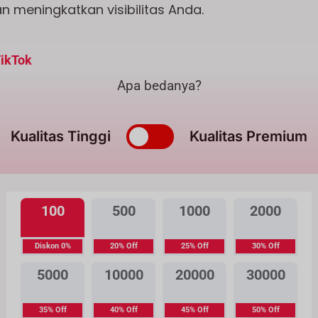
meningkatkan visibilitas Anda.
TikTok
Apa bedanya?
Kualitas Tinggi
Kualitas Premium
100
500
1000
2000
Diskon 0%
20% Off
25% Off
30% Off
5000
10000
20000
30000
35% Off
40% Off
45% Off
50% Off